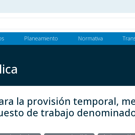
os
Planeamiento
Normativa
Tran
lica
ara la provisión temporal, m
 puesto de trabajo denominado