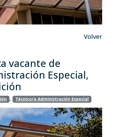
Volver
za vacante de
istración Especial,
ición
,
ión
Técnico/a Administración Especial