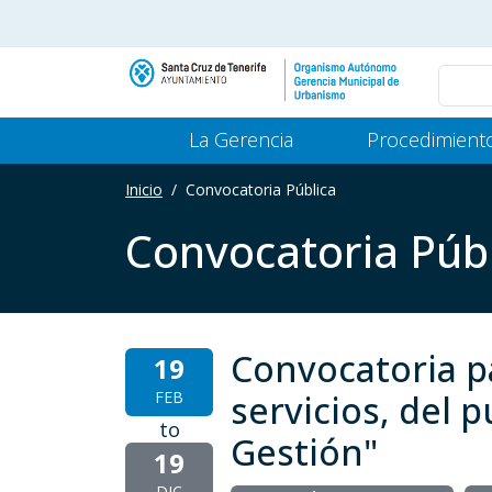
Pasar al contenido principal
Main Menu Gerencia
La Gerencia
Procedimient
Inicio
Convocatoria Pública
Convocatoria Púb
Convocatoria p
19
FEB
servicios, del
to
Gestión"
19
DIC