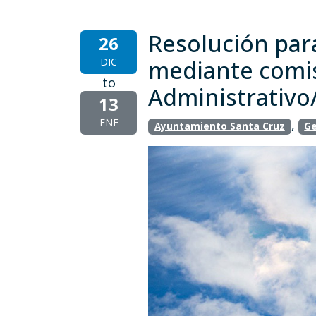
Resolución para
26
DIC
mediante comisi
to
Administrativo/
13
ENE
,
Ayuntamiento Santa Cruz
Ge