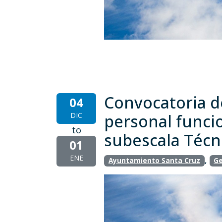
Convocatoria de
04
DIC
personal funcio
to
subescala Técn
01
ENE
,
Ayuntamiento Santa Cruz
Ge