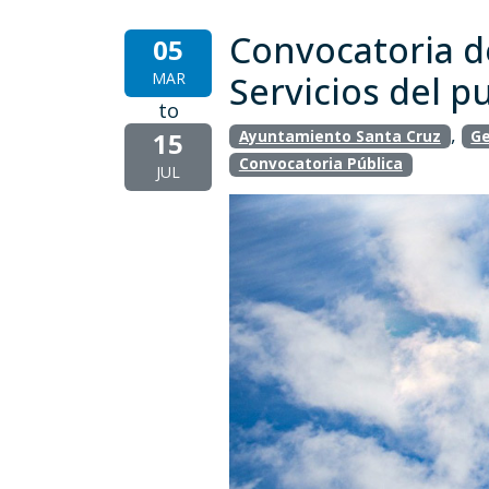
Convocatoria d
05
MAR
Servicios del p
to
,
15
Ayuntamiento Santa Cruz
Ge
Convocatoria Pública
JUL