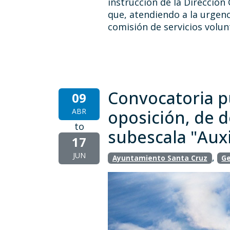
instrucción de la Dirección
que, atendiendo a la urgen
comisión de servicios volunt
Convocatoria p
09
ABR
oposición, de d
to
subescala "Auxi
17
JUN
,
Ayuntamiento Santa Cruz
Ge