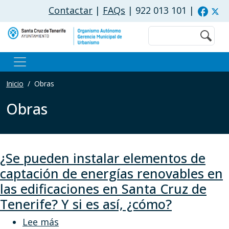
Pasar al contenido principal
Contactar
|
FAQs
| 922 013 101
|
Buscar
Inicio
Obras
Obras
¿Se pueden instalar elementos de
captación de energías renovables en
las edificaciones en Santa Cruz de
Tenerife? Y si es así, ¿cómo?
sobre ¿Se pueden instalar elementos de
Lee más