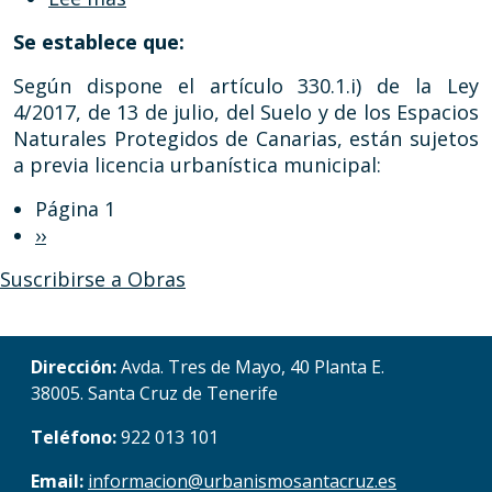
Se establece que:
Según dispone el artículo 330.1.i) de la Ley
4/2017, de 13 de julio, del Suelo y de los Espacios
Naturales Protegidos de Canarias, están sujetos
a previa licencia urbanística municipal:
Paginación
Página 1
Siguiente página
››
Suscribirse a Obras
Dirección:
Avda. Tres de Mayo, 40 Planta E.
38005. Santa Cruz de Tenerife
Teléfono:
922 013 101
Email:
informacion@urbanismosantacruz.es